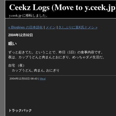
Ceekz Logs (Move to y.ceek.jp
y.ceek.jp
に移転しました。
« Bloglines の日本語化
|
メイン
|
久しぶりに某K氏とメシ »
2004年12月02日
眠い
ずっと起きてた。ということで、昨日（1日）の食事内容です。
夜は、カップうどんと肉まんとおにぎり。めっちゃダメ生活だ。
自宅 （夜）
カップうどん, 肉まん, おにぎり
2004年12月02日 08:43 |
Meal
トラックバック