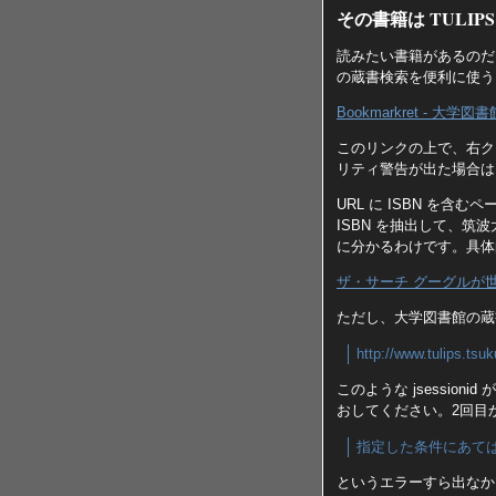
その書籍は TULIP
読みたい書籍があるのだ
の蔵書検索を便利に使う
Bookmarkret - 大学
このリンクの上で、右ク
リティ警告が出た場合は
URL に ISBN を含
ISBN を抽出して、
に分かるわけです。具体
ザ・サーチ グーグルが
ただし、大学図書館の蔵
http://www.tulips.ts
このような jsessi
おしてください。2回目
指定した条件にあて
というエラーすら出なか