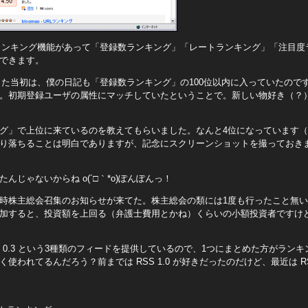
der には、ランキング機能があって「登録数ランキング」「レートランキング」「注目
できます。
er が始まった当初は、僕の日記も「登録数ランキング」の100位以内に入っていた
。初期登録ユーザの属性にマッチしていたということで。新しい物好き（？
グ」で上位に来ているのを教えてもらいました。なんと4位になっています（
り落ちることは明白でありますが、記念にスクリーンショットを撮っておき
んじゃないからね o(´□｀*o)ぽんぽんっ！
時株主総会召集のお知らせが来てた。株主総会の類には1度も行ったこと無
加すると、投資額を上回る（弁護士費用とかね）くらいの小額投資者ですけ
.0, Atom 0.3 という3種類のフィードを提供しているので、1つにまとめた方が
使われてるんだろう？前までは RSS 1.0 が好きだったのだけど、最近は RSS