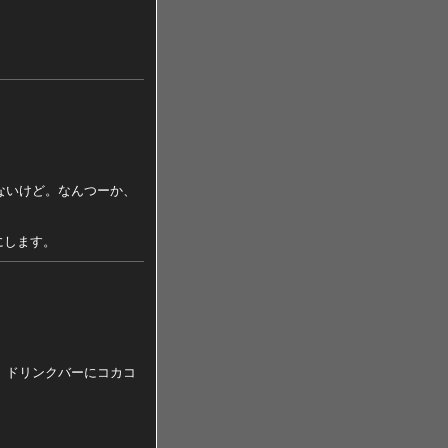
ないけど。なんつーか、
にします。
。ドリンクバーにコカコ