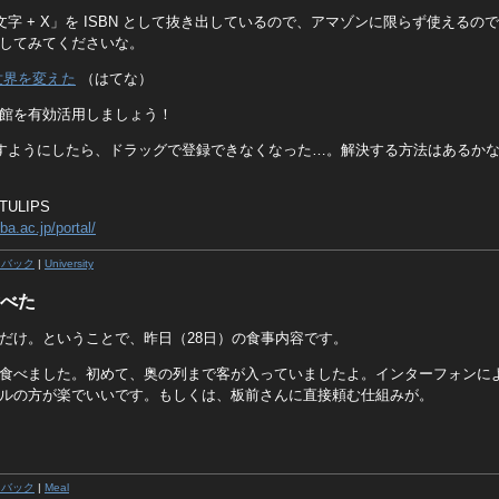
文字 + X」を ISBN として抜き出しているので、アマゾンに限らず使える
してみてくださいな。
世界を変えた
（はてな）
館を有効活用しましょう！
トを出すようにしたら、ドラッグで登録できなくなった…。解決する方法はあるか
ULIPS
ba.ac.jp/portal/
クバック
|
University
べた
だけ。ということで、昨日（28日）の食事内容です。
食べました。初めて、奥の列まで客が入っていましたよ。インターフォンに
ルの方が楽でいいです。もしくは、板前さんに直接頼む仕組みが。
クバック
|
Meal