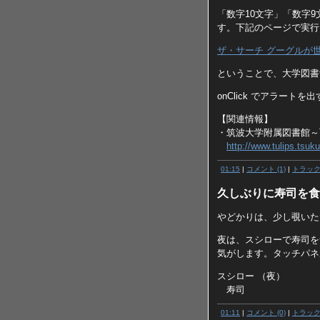
「数字10文字」「数字9
す。下記のページで実行
ザ・サーチ グーグルが
ということで、大学図書
onClick でアラー
【関連情報】
・筑波大学附属図書館～T
http://www.tulips.tsuku
01:15
|
コメント (1)
|
トラッ
久しぶりに寿司を食
やどかりは、少し覗いた
夜は、スシローで寿司を
気がします。タッチパネ
スシロー （夜）
寿司
01:11
|
コメント (0)
|
トラッ