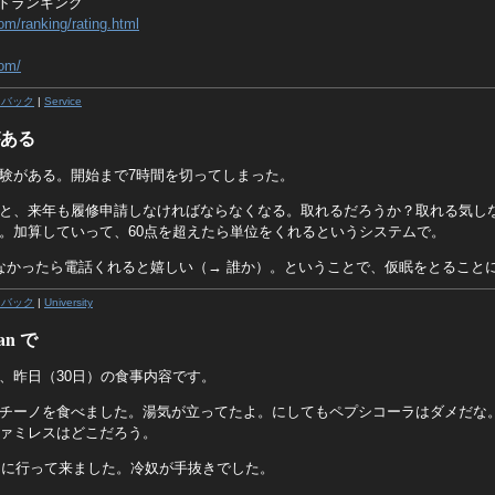
- レートランキング
com/ranking/rating.html
com/
クバック
|
Service
ある
験がある。開始まで7時間を切ってしまった。
と、来年も履修申請しなければならなくなる。取れるだろうか？取れる気し
。加算していって、60点を超えたら単位をくれるというシステムで。
なかったら電話くれると嬉しい（→ 誰か）。ということで、仮眠をとること
クバック
|
University
n で
、昨日（30日）の食事内容です。
チーノを食べました。湯気が立ってたよ。にしてもペプシコーラはダメだな
ァミレスはどこだろう。
an に行って来ました。冷奴が手抜きでした。