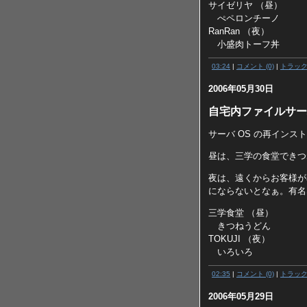
サイゼリヤ （昼）
ぺペロンチーノ
RanRan （夜）
小盛肉トーフ丼
03:24
|
コメント (0)
|
トラッ
2006年05月30日
自宅内ファイルサー
サーバ OS の再イン
昼は、三学の食堂できつ
夜は、遠くからお客様が
にならないとなぁ。有名
三学食堂 （昼）
きつねうどん
TOKUJI （夜）
いろいろ
02:35
|
コメント (0)
|
トラッ
2006年05月29日