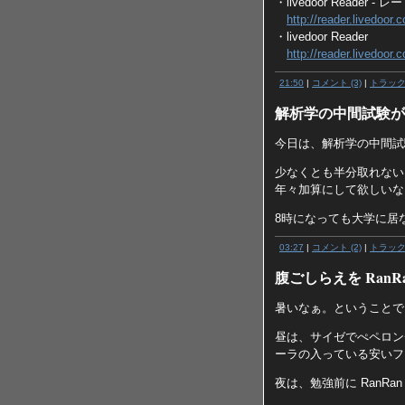
・livedoor Reader 
http://reader.livedoor.
・livedoor Reader
http://reader.livedoor.
21:50
|
コメント (3)
|
トラッ
解析学の中間試験が
今日は、解析学の中間試
少なくとも半分取れない
年々加算にして欲しいな
8時になっても大学に居
03:27
|
コメント (2)
|
トラッ
腹ごしらえを RanRa
暑いなぁ。ということで
昼は、サイゼでぺペロン
ーラの入っている安いフ
夜は、勉強前に RanR