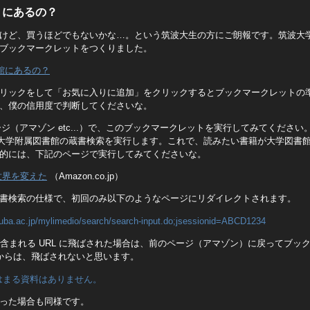
S にあるの？
けど、買うほどでもないかな…。という筑波大生の方にご朗報です。筑波大学附
ブックマークレットをつくりました。
図書館にあるの？
リックをして「お気に入りに追加」をクリックするとブックマークレットの
、僕の信用度で判断してくださいな。
むページ（アマゾン etc...）で、このブックマークレットを実行してみてください。
筑波大学附属図書館の蔵書検索を実行します。これで、読みたい書籍が大学図書
的には、下記のページで実行してみてくださいな。
世界を変えた
（Amazon.co.jp）
書検索の仕様で、初回のみ以下のようなページにリダイレクトされます。
ukuba.ac.jp/mylimedio/search/search-input.do;jsessionid=ABCD1234
onid が含まれる URL に飛ばされた場合は、前のページ（アマゾン）に戻ってブ
からは、飛ばされないと思います。
はまる資料はありません。
った場合も同様です。