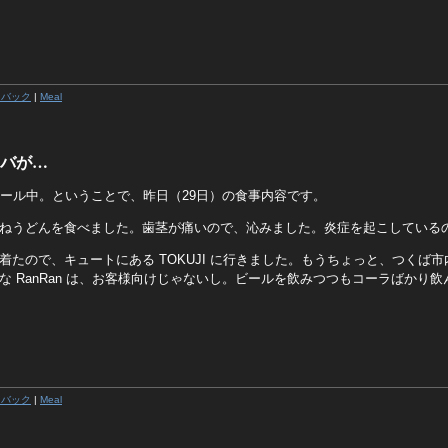
クバック
|
Meal
バが…
ストール中。ということで、昨日（29日）の食事内容です。
ねうどんを食べました。歯茎が痛いので、沁みました。炎症を起こしている
着たので、キュートにある TOKUJI に行きました。もうちょっと、つくば
な RanRan は、お客様向けじゃないし。ビールを飲みつつもコーラばかり
クバック
|
Meal