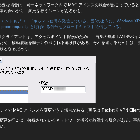
が必要な場合は、同一ネットワーク内で MAC アドレスの競合が起こっている
兼ね合いから、変更を行うシーンがあるかも。
アントもブロードキャスト信号を発信している。図3のように、Windows XP
robe request」と呼ばれる信号をブロードキャスト送信している。
線 LAN クライアントは、アクセスポイント探索のために、自身の無線 LAN デバイ
ため、移動履歴を勝手に作成される危険性がある。それを避けるためには、頻繁
段となるだろう。
で MAC アドレスを変更できる場合がある（画像は PacketiX VPN Client 
スの変更を行えば、接続されているネットワーク機器が故障する場合がある。事
い。