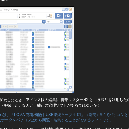
変更したとき、アドレス帳の編集に 携帯マスターNX という製品を利用した
トを探した。なんと、純正の管理ソフトがあるではないか！
linkは、「FOMA 充電機能付 USB接続ケーブル 01」（別売）※1でパソコ
なデータをパソコン上から閲覧・編集することができるソフトです。