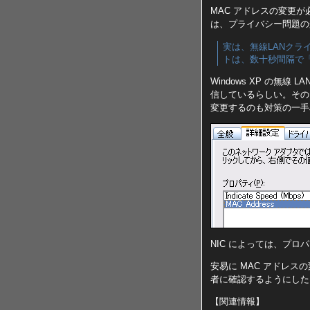
MAC アドレスの変更
は、プライバシー問題の
実は、無線LANクライ
トは、数十秒間隔で「p
Windows XP の無
信しているらしい。その
変更するのも対策の一手
NIC によっては、プロパティ
安易に MAC アドレ
者に確認するようにした
【関連情報】