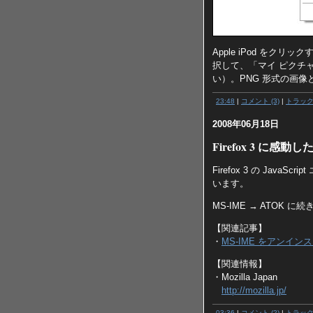
Apple iPod を
択して、「マイ ピクチ
い）。PNG 形式の画
23:48
|
コメント (3)
|
トラッ
2008年06月18日
Firefox 3 に感動し
Firefox 3 の Jav
います。
MS-IME → ATOK に続
【関連記事】
・
MS-IME をアンイン
【関連情報】
・Mozilla Japan
http://mozilla.jp/
03:36
|
コメント (2)
|
トラッ