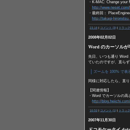
・K-MAC: Change your M
http://www.neset.com/
・最終回： PlaceEn
http://takagi-hiromitsu
23:16
|
コメント (3)
|
トラッ
2008年02月02日
Word のカーソ
先日、いつも通り Wo
ていたのですが、直らず
ズームを 100% で
同様に対応したら、直り
【関連情報】
・Word でカーソルの
http://blog.heiichi.co
10:53
|
コメント (1)
|
トラッ
2007年11月30日
ドコモケータイ datal