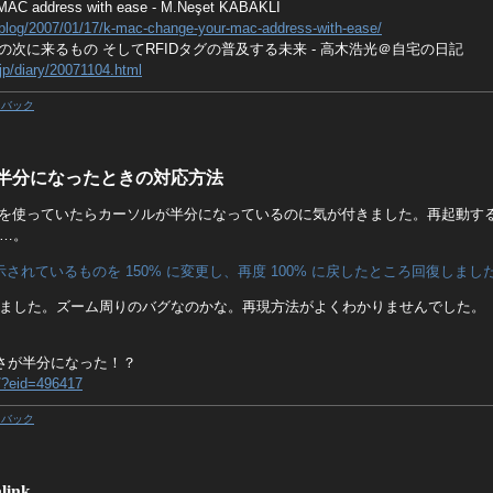
AC address with ease - M.Neşet KABAKLI
blog/2007/01/17/k-mac-change-your-mac-address-with-ease/
gineの次に来るもの そしてRFIDタグの普及する未来 - 高木浩光＠自宅の日記
.jp/diary/20071104.html
クバック
ルが半分になったときの対応方法
rd を使っていたらカーソルが半分になっているのに気が付きました。再起動す
…。
表示されているものを 150% に変更し、再度 100% に戻したところ回復しまし
ました。ズーム周りのバグなのかな。再現方法がよくわかりませんでした。
高さが半分になった！？
m/?eid=496417
クバック
ink