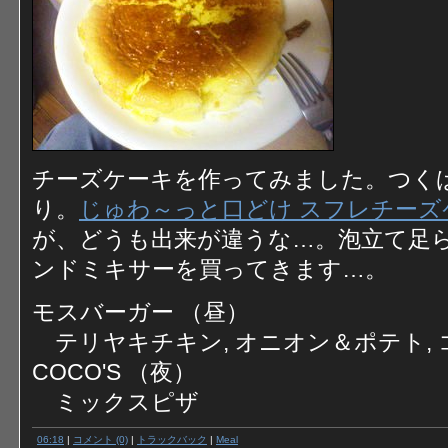
チーズケーキを作ってみました。つく
り。
じゅわ～っと口どけ スフレチーズ
が、どうも出来が違うな…。泡立て足
ンドミキサーを買ってきます…。
モスバーガー （昼）
テリヤキチキン, オニオン＆ポテト, 
COCO'S （夜）
ミックスピザ
06:18
|
コメント (0)
|
トラックバック
|
Meal