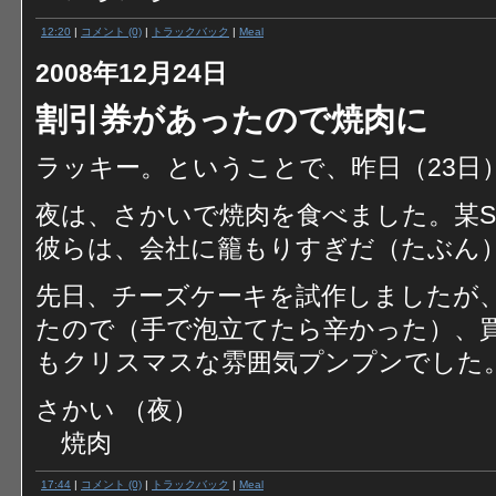
12:20
|
コメント (0)
|
トラックバック
|
Meal
2008年12月24日
割引券があったので焼肉に
ラッキー。ということで、昨日（23日
夜は、さかいで焼肉を食べました。某
彼らは、会社に籠もりすぎだ（たぶん
先日、チーズケーキを試作しましたが
たので（手で泡立てたら辛かった）、
もクリスマスな雰囲気プンプンでした
さかい （夜）
焼肉
17:44
|
コメント (0)
|
トラックバック
|
Meal