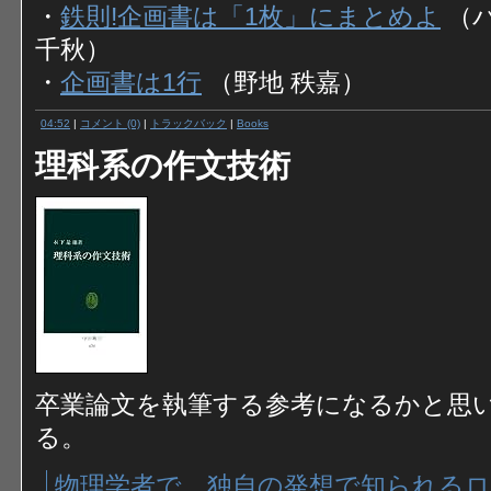
・
鉄則!企画書は「1枚」にまとめよ
（パ
千秋）
・
企画書は1行
（野地 秩嘉）
04:52
|
コメント (0)
|
トラックバック
|
Books
理科系の作文技術
卒業論文を執筆する参考になるかと思
る。
物理学者で、独自の発想で知られる