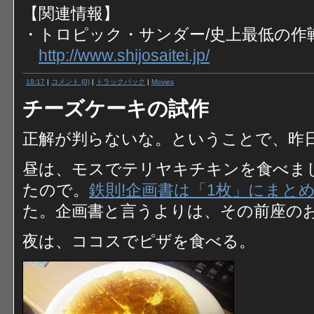
【関連情報】
・トロピック・サンダー/史上最低の作
http://www.shijosaitei.jp/
18:17
|
コメント (0)
|
トラックバック
|
Movies
チーズケーキの試作
正解が判らないな。ということで、昨日
昼は、モスでテリヤキチキンを食べまし
たので。
鉄則!企画書は「1枚」にまと
た。企画書と言うよりは、その前座の
夜は、ココスでピザを食べる。