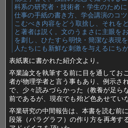
科系の研究者・技術者・学生のために
仕事の手紙の書き方、学会講演のコ
こむべき内容をどう取捨し、それを
と著者は説く。文のうまさに主眼を
を劃し、ひたすら明快・簡潔な表現
人たちにも新鮮な刺激を与えるにち
表紙裏に書かれた紹介文より。
卒業論文を執筆する前に目を通してお
者が物理学者と言う事もあり、例示さ
で、少々読みづらかった（教養が足らな
前であるが、現在でも殆ど色あせてい
卒業研究の中間報告は、本書を読む前
段落（パラグラフ）の作り方を再考す