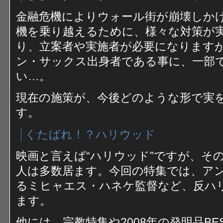
金融危機によりウォール街が崩壊しか
機を乗り越えるために、様々な対策が
り、立案者や実施者が必要になります
ン・サックス出身者である事に、一部で
い…。
現在の施策が、今後どのような形で実
す。
くたばれ！？ハリウッド
映画と言えば“ハリウッド”ですが、そ
人は多数居ます。今回の特集では、ア
るミヒャエス・ハネケ監督など、反ハ
ます。
他には、宗教特集や2008年の発明品BES