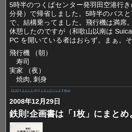
5時半のつくばセンター発羽田空港行き
分発）で帰省しました。5時半のバス
で、結構乗ってました。飛行機は満席
休憩したのですが（和歌山以南は Suic
PC を開いている者はおらず。まぁ。
飛行機 （朝）
寿司
実家 （夜）
焼肉, 刺身
22:52
|
コメント (0)
|
トラックバック
|
Meal
2008年12月29日
鉄則!企画書は「1枚」にまとめ