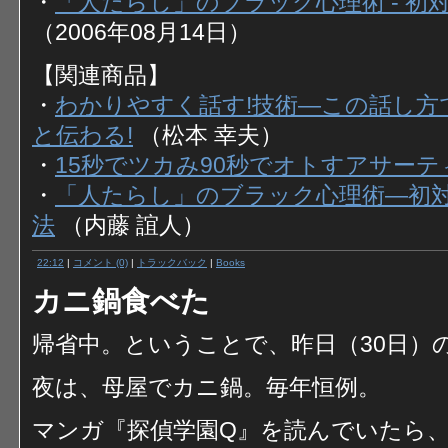
・
「人たらし」のブラック心理術 - 初
（2006年08月14日）
【関連商品】
・
わかりやすく話す!技術―この話し方
と伝わる!
（松本 幸夫）
・
15秒でツカみ90秒でオトすアサーテ
・
「人たらし」のブラック心理術―初対
法
（内藤 誼人）
22:12
|
コメント (0)
|
トラックバック
|
Books
カニ鍋食べた
帰省中。ということで、昨日（30日）
夜は、母屋でカニ鍋。毎年恒例。
マンガ『探偵学園Q』を読んでいたら