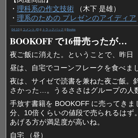
・
理科系の作文技術
（木下 是雄）
・
理系のための プレゼンのアイディア
04:10
|
コメント (0)
|
トラックバック
|
Books
BOOKOFF で16冊売ったが…
夜ご飯に消えた。ということで、昨日（
昼は、自宅でコーンフレークを食べま
夜は、サイゼで読書を兼ねた夜ご飯。
さかった…。うるささはグループの人
手放す書籍を BOOKOFF に売ってきま
分、10倍くらいの値段で売られるはず
あげる方が満足度が高いね。
自宅 （昼）