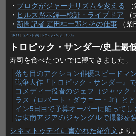
・
ブログがジャーナリズムを変える
（
・
ヒルズ黙示録―検証・ライブドア
（
・
新聞記者 疋田桂一郎とその仕事
（柴田
19:32
|
コメント (0)
|
トラックバック
|
Books
トロピック・サンダー/史上最
寿司を食べたついでに観てきました。
落ち目のアクション俳優スピードマ
戦争大作『トロピック・サンダー』
コメディー役者のジェフ（ジャック
ラス（ロバート・ダウニー・Jr）と
イン5日目で予算オーバーに陥ってし
は東南アジアのジャングルで撮影を
シネマトゥデイに書かれた紹介文
より