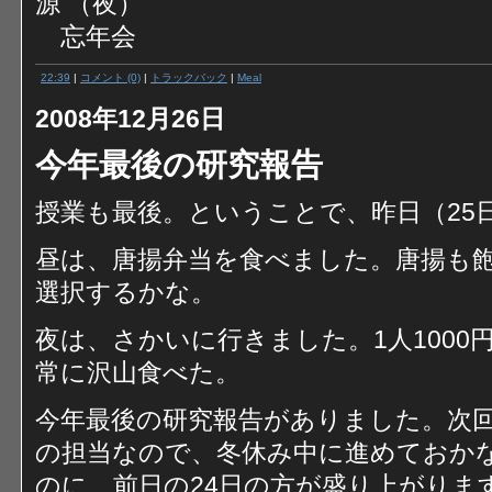
源 （夜）
忘年会
22:39
|
コメント (0)
|
トラックバック
|
Meal
2008年12月26日
今年最後の研究報告
授業も最後。ということで、昨日（25
昼は、唐揚弁当を食べました。唐揚も
選択するかな。
夜は、さかいに行きました。1人100
常に沢山食べた。
今年最後の研究報告がありました。次回
の担当なので、冬休み中に進めておかな
のに、前日の24日の方が盛り上がりま