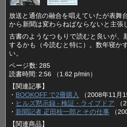
放送と通信の融合を唱えていたが表舞台
から新聞は変わらねばならないと主張
古書のようなつもりで読むと良いが、
するかも（今読むと特に）。数年寝か
い。
ページ数: 285
読書時間: 2:56 （1.62 p/min）
【関連記事】
・
BOOKOFF で2冊購入
（2008年11月
・
ヒルズ黙示録 - 検証・ライブドア
（2
・
新聞記者 疋田桂一郎とその仕事
（20
【関連商品】